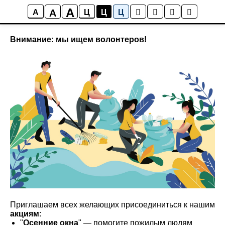
A
A
Новости
A
Ц
Ц
Ц
Внимание: мы ищем волонтеров!
Приглашаем всех желающих присоединиться к нашим
акциям
:
"
Осенние окна
" — помогите пожилым людям